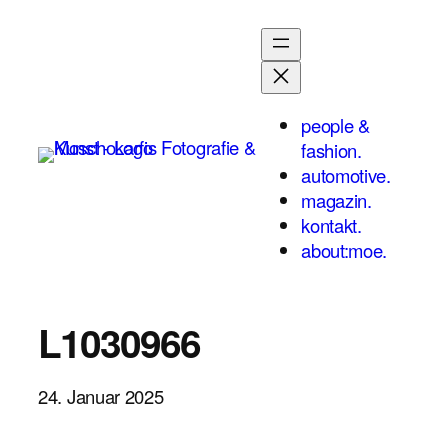
Zum
Inhalt
springen
people &
fashion.
automotive.
magazin.
kontakt.
about:moe.
L1030966
24. Januar 2025