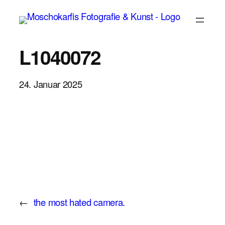
Zum
Inhalt
springen
L1040072
24. Januar 2025
←
the most hated camera.