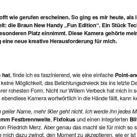
ft wie gerufen erscheinen. So ging es mir heute, als i
lt: die Braun New Handy „Fun Edition“. Ein Stück Tech
besonderen Platz einnimmt. Diese Kamera gehörte meine
g eine neue kreative Herausforderung für mich.
, finde ich es faszinierend, wie eine einfache
 hat
Point-an
eine Möglichkeit, das Belichtungsdreieck bis ins letzte D
n ihrer rohesten Form. Nicht nur Willem Verbeck hat mich 
ebendiese Kamera wortwörtlich in die Hände fällt, kann kei
n geiler Name, mehr 90er geht nicht. Ich werde ihn jedes Ma
,
und einen integrierten
 mm Festbrennweite
Fixfokus
Bli
von Friedrich Merz. Aber genau das macht sie für mich so
e mich dazu zwingt, den Moment zu akzeptieren, wie er ist u