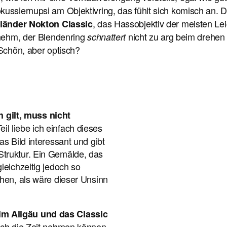
kussiernupsi am Objektivring, das fühlt sich komisch an. 
, das Hassobjektiv der meisten Leic
tländer Nokton Classic
genehm, der Blendenring
nicht zu arg beim drehen
schnattert
 Schön, aber optisch?
gilt, muss nicht
il liebe ich einfach dieses
as Bild interessant und gibt
truktur. Ein Gemälde, das
leichzeitig jedoch so
ehen, als wäre dieser Unsinn
im Allgäu und das Classic
ich die Zeit nehmen können,