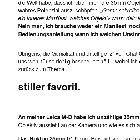
die Welt habe, dass ich eben mehrere 35mm Obje
wahres Potenzial auszuschöpfen.
„Gerne schreibe 
ein inneres Manifest, welches Objektiv wann dein k
Nein man, ich brauche weder ein Manifest, noc
Bedienungsanleitung wann ich welchen Unsinn
Übrigens, die Genialität und „Intelligenz“ von Ch
uns wohl für so richtig bescheuert hält – wobei ich
zurück zum Thema…
stiller favorit.
An meiner Leica M-D habe ich unzählige 35mm 
Objektiv aussieht an der Kamera und wie es sich an
Das
zum Beispiel sieht so aus
Nokton 35mm f/1.5